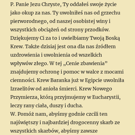
P. Panie Jezu Chryste, Ty oddałeś swoje życie
jako okup za nas. Ty uwolniłeś nas od grzechu
pierworodnego, od naszej osobistej winy i
wszystkich obciążeń od strony przodków.
Dziękujemy Ci za to i uwielbiamy Twoją Boską
Krew. Także dzisiaj jest ona dla nas źródłem
uzdrowienia i uwolnienia od wszelkich
wpływów złego. W tej „Cenie zbawienia”
znajdujemy ochronę i pomoc w walce z mocami
ciemności. Krew Baranka już w Egipcie uwolniła
Izraelitów od anioła śmierci. Krew Nowego
Przymierza, którą przyjmujemy w Eucharystii,
leczy rany ciała, duszy i ducha.
W. Pomóż nam, abyśmy godnie czcili ten
najświętszy i najbardziej drogocenny skarb ze
wszystkich skarbów, abyśmy zawsze