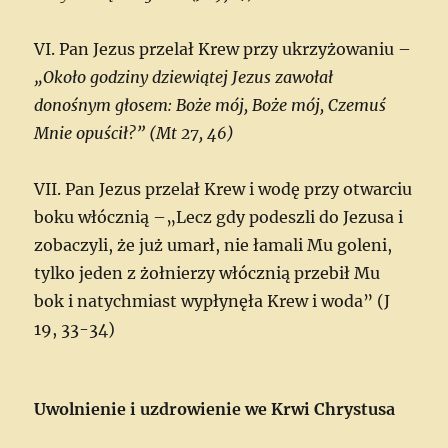
VI. Pan Jezus przelał Krew przy ukrzyżowaniu –
„Około godziny dziewiątej Jezus zawołał
donośnym głosem: Boże mój, Boże mój, Czemuś
Mnie opuścił?” (Mt 27, 46)
VII. Pan Jezus przelał Krew i wodę przy otwarciu
boku włócznią –„Lecz gdy podeszli do Jezusa i
zobaczyli, że już umarł, nie łamali Mu goleni,
tylko jeden z żołnierzy włócznią przebił Mu
bok i natychmiast wypłynęła Krew i woda” (J
19, 33-34)
Uwolnienie i uzdrowienie we Krwi Chrystusa