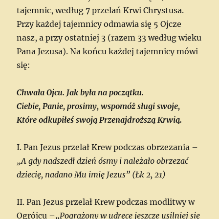
tajemnic, według 7 przelań Krwi Chrystusa.
Przy każdej tajemnicy odmawia się 5 Ojcze
nasz, a przy ostatniej 3 (razem 33 według wieku
Pana Jezusa). Na końcu każdej tajemnicy mówi
się:
Chwała Ojcu. Jak była na początku.
Ciebie, Panie, prosimy, wspomóż sługi swoje,
Które odkupiłeś swoją Przenajdroższą Krwią.
I. Pan Jezus przelał Krew podczas obrzezania –
„A gdy nadszedł dzień ósmy i należało obrzezać
dziecię, nadano Mu imię Jezus” (Łk 2, 21)
II. Pan Jezus przelał Krew podczas modlitwy w
Ogrójcu –
„Pogrążony w udręce jeszcze usilniej się