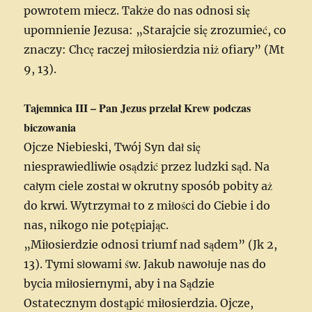
powrotem miecz. Także do nas odnosi się
upomnienie Jezusa: „Starajcie się zrozumieć, co
znaczy: Chcę raczej miłosierdzia niż ofiary” (Mt
9, 13).
Tajemnica III
– Pan Jezus przelał Krew podczas
biczowania
Ojcze Niebieski, Twój Syn dał się
niesprawiedliwie osądzić przez ludzki sąd. Na
całym ciele został w okrutny sposób pobity aż
do krwi. Wytrzymał to z miłości do Ciebie i do
nas, nikogo nie potępiając.
„Miłosierdzie odnosi triumf nad sądem” (Jk 2,
13). Tymi słowami św. Jakub nawołuje nas do
bycia miłosiernymi, aby i na Sądzie
Ostatecznym dostąpić miłosierdzia. Ojcze,