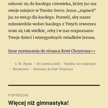
odnosić się do każdego człowieka, który już ma
swoje miejsce w Twoim Sercu. Jezus „zapłacił”
już za wstęp dla każdego. Pozwól, aby nasze
miłosierdzie wobec każdego z Twych stworzeń
stało się tak wielkie, żeby i w nas rozpoznano
Twoje dzieci i wiarygodnych świadków Jezusa.
Inne rozważania do różańca Krwi Chrystusa>>
Autor
Data
Format
s. M. Agnes
25 czerwca 2020
Notatka na marginesie
publikacji
Kategorie
Tagi
Aktualności
Różaniec do Krwi Chrystusa
Nawigacja
POPRZEDNI
wpisu
Więcej niż gimnastyka!
Poprzedni