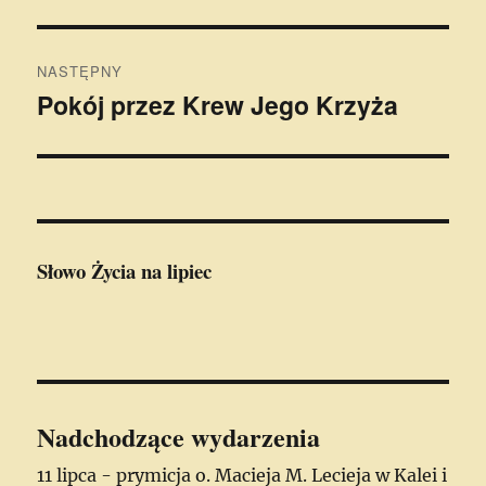
wpis:
NASTĘPNY
Pokój przez Krew Jego Krzyża
Następny
wpis:
Słowo Życia
na lipiec
Nadchodzące wydarzenia
11 lipca - prymicja o. Macieja M. Lecieja w Kalei i