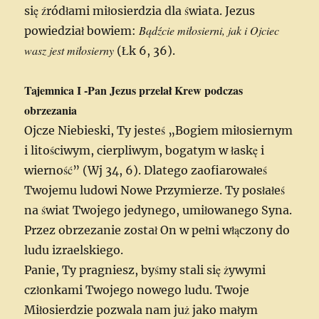
się źródłami miłosierdzia dla świata. Jezus
Bądźcie miłosierni, jak i Ojciec
powiedział bowiem:
wasz jest miłosierny
(Łk 6, 36).
Tajemnica I -Pan Jezus przelał Krew podczas
obrzezania
Ojcze Niebieski, Ty jesteś „Bogiem miłosiernym
i litościwym, cierpliwym, bogatym w łaskę i
wierność” (Wj 34, 6). Dlatego zaofiarowałeś
Twojemu ludowi Nowe Przymierze. Ty posłałeś
na świat Twojego jedynego, umiłowanego Syna.
Przez obrzezanie został On w pełni włączony do
ludu izraelskiego.
Panie, Ty pragniesz, byśmy stali się żywymi
członkami Twojego nowego ludu. Twoje
Miłosierdzie pozwala nam już jako małym