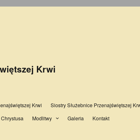
więtszej Krwi
najświętszej Krwi
Siostry Służebnice Przenajświętszej Kr
 Chrystusa
Modlitwy
Galeria
Kontakt