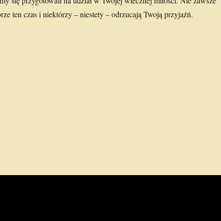
my się przygotowali na udział w Twojej wiecznej miłości. Nie zawsze
e ten czas i niektórzy – niestety – odrzucają Twoją przyjaźń.
a za zmarłych”