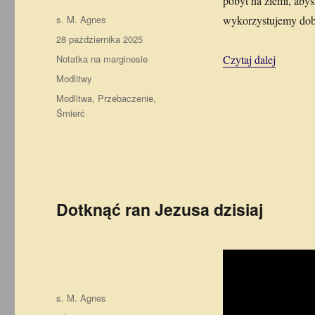
pobyt na ziemi, abyś
Autor
s. M. Agnes
wykorzystujemy dobrz
Data
28 października 2025
publikacji
Format
„Modlitw
Notatka na marginesie
Czytaj dalej
Kategorie
Modlitwy
Tagi
Modlitwa
,
Przebaczenie
,
Śmierć
Dotknąć ran Jezusa dzisiaj
Autor
s. M. Agnes