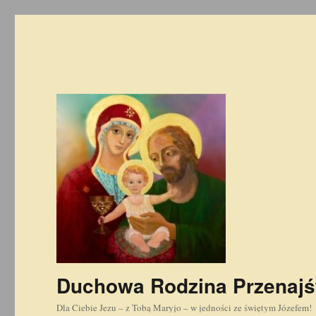
Duchowa Rodzina Przenajś
Dla Ciebie Jezu – z Tobą Maryjo – w jedności ze świętym Józefem!