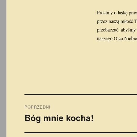
Prosimy o łaskę pra
przez naszą miłość 
przebaczać, abyśmy m
naszego Ojca Niebi
Nawigacja
POPRZEDNI
wpisu
Bóg mnie kocha!
Poprzedni
wpis: