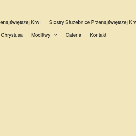
najświętszej Krwi
Siostry Służebnice Przenajświętszej Kr
 Chrystusa
Modlitwy
Galeria
Kontakt