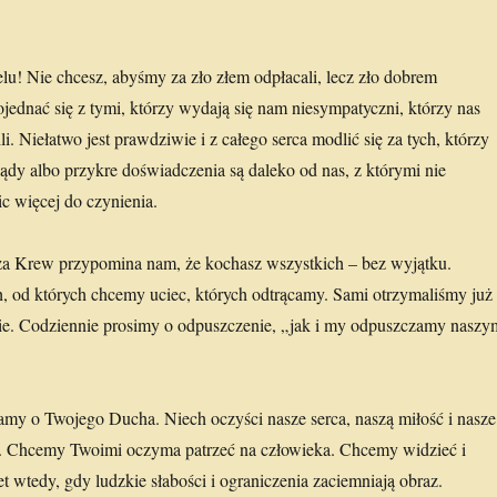
lu! Nie chcesz, abyśmy za zło złem odpłacali, lecz zło dobrem
jednać się z tymi, którzy wydają się nam niesympatyczni, którzy nas
li. Niełatwo jest prawdziwie i z całego serca modlić się za tych, którzy
lądy albo przykre doświadczenia są daleko od nas, z którymi nie
c więcej do czynienia.
a Krew przypomina nam, że kochasz wszystkich – bez wyjątku.
ch, od których chcemy uciec, których odtrącamy. Sami otrzymaliśmy już
nie. Codziennie prosimy o odpuszczenie, „jak i my odpuszczamy naszy
gamy o Twojego Ducha. Niech oczyści nasze serca, naszą miłość i nasze
h. Chcemy Twoimi oczyma patrzeć na człowieka. Chcemy widzieć i
 wtedy, gdy ludzkie słabości i ograniczenia zaciemniają obraz.