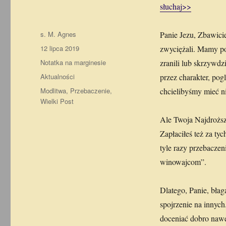
słuchaj>>
Autor
s. M. Agnes
Panie Jezu, Zbawicie
Data
12 lipca 2019
zwyciężali. Mamy po
publikacji
Format
Notatka na marginesie
zranili lub skrzywdzi
Kategorie
Aktualności
przez charakter, pog
Tagi
Modlitwa
,
Przebaczenie
,
chcielibyśmy mieć ni
Wielki Post
Ale Twoja Najdroższ
Zapłaciłeś też za ty
tyle razy przebacze
winowajcom”.
Dlatego, Panie, bła
spojrzenie na innyc
doceniać dobro nawet