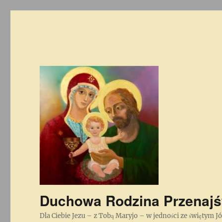
Duchowa Rodzina Przenajś
Dla Ciebie Jezu – z Tobą Maryjo – w jedności ze świętym J