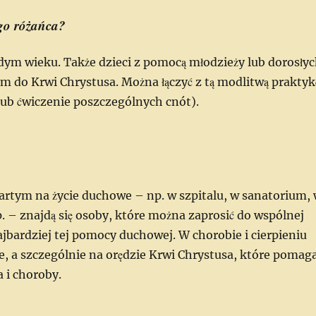
ego różańca?
ym wieku. Także dzieci z pomocą młodzieży lub dorosły
em do Krwi Chrystusa. Można łączyć z tą modlitwą praktyk
ub ćwiczenie poszczególnych cnót).
wartym na życie duchowe – np. w szpitalu, w sanatorium,
tp. – znajdą się osoby, które można zaprosić do wspólnej
ajbardziej tej pomocy duchowej. W chorobie i cierpieniu
e, a szczególnie na orędzie Krwi Chrystusa, które pomag
a i choroby.