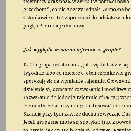
tajemnicy oraz nosić w sercu i w pamięci hasł
grzechem”, co nie znaczy jednak, że można b
Członkowie są też zaproszeni do udziału w re
pogłębić formację duchową.
Jak wygląda wymiana tajemnic w grupie?
Każda grupa ustala sama, jak często będzie si
tygodnie albo co miesiąc). Jeżeli członkowie gr
spotykają się na wymianie tajemnic. Głównymi
dzielenie się owocami rozważania i modlitwy 
rozważanie do jednej z tajemnic różańca); wsp
elementy, zelatorzy mogą dostosować program 
Szanują przy tym zawsze ducha i zwyczaje Duc
Jeżeli grupa nie może się spotykać (np. z pow
to ustala, jak często będzie się odbywać wymia