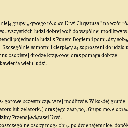
tnieją grupy „żywego różańca Krwi Chrystusa” na wzór ró
ać wszystkich ludzi dobrej woli do wspólnej modlitwy w
intencji pojednania ludzi z Panem Bogiem i pomiędzy sobą
 Szczególnie samotni i cierpiący są zaproszeni do udział
iły na osobistej drodze krzyżowej oraz pomaga dobrze
bawienia wielu ludzi.
 są gotowe uczestniczyć w tej modlitwie. W każdej grupie
atora lub zelatorkę) oraz jego zastępcę. Grupa może obra
iny Przenajświętszej Krwi.
b, poszczególne osoby mogą objąć po dwie tajemnice, dopó