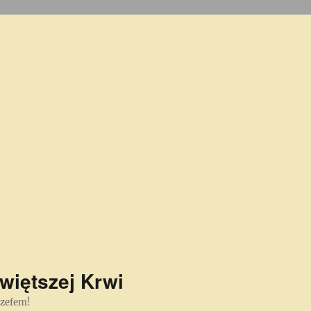
więtszej Krwi
ózefem!