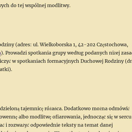
wych do tej wspólnej modlitwy.
dziny (adres: ul. Wielkoborska 1, 42-202 Częstochowa,
m
). Prowadzi spotkania grupy według podanych niżej zasa
tniczyć w spotkaniach formacyjnych Duchowej Rodziny (d
atki).
ydzieloną tajemnicę różańca. Dodatkowo można odmówić
nowennę albo modlitwę ofiarowania, jednocząc się w sercu
tać i rozważyć odpowiednie teksty na temat danej