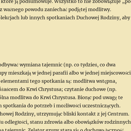
o, które ją podsumowuje. Wszystko to nie zobowiązuje „p
ez ważnego powodu zaniechać podjętej modlitwy.
kolekcjach lub innych spotkaniach Duchowej Rodziny, aby
ę odbywać wymiana tajemnic (np. co tydzień, co dwa
upy mieszkają w jednej parafii albo w jednej miejscowości
 elementami tego spotkania są: modlitwa wstępna,
różańcem do Krwi Chrystusa; czytanie duchowe (np.
ólna modlitwa do Krwi Chrystusa. Biorąc pod uwagę te
spotkania do potrzeb i możliwości uczestniczących.
howej Rodziny, utrzymując bliski kontakt z jej Centrum.
odu odległości, stanu zdrowia albo obowiązków rodzinnych
na tajemnic. Zelator grupy stara się o duchową łączność