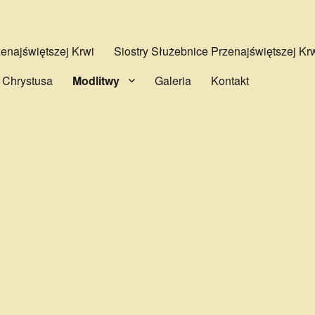
najświętszej Krwi
Siostry Służebnice Przenajświętszej Kr
 Chrystusa
Modlitwy
Galeria
Kontakt