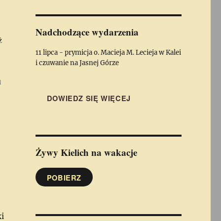
Nadchodzące wydarzenia
ż
11 lipca - prymicja o. Macieja M. Lecieja w Kalei
i czuwanie na Jasnej Górze
,
u
DOWIEDZ SIĘ WIĘCEJ
Żywy Kielich
na wakacje
POBIERZ
ć
ki