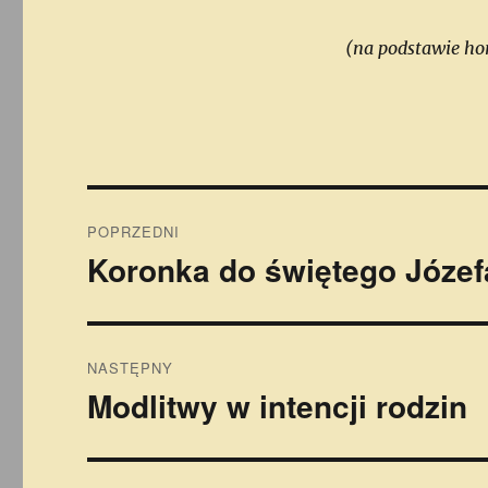
(na podstawie hom
Nawigacja
POPRZEDNI
wpisu
Koronka do świętego Józef
Poprzedni
wpis:
NASTĘPNY
Modlitwy w intencji rodzin
Następny
wpis: