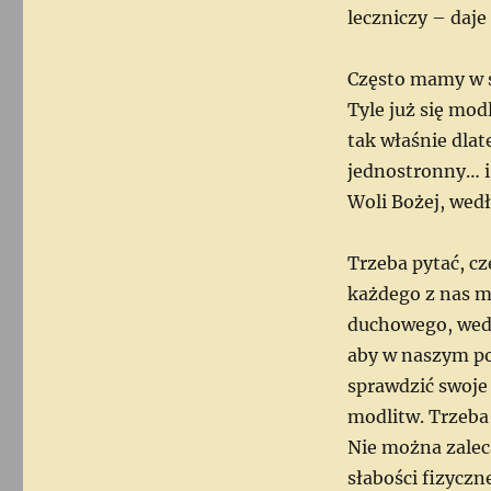
leczniczy – daje
Często mamy w s
Tyle już się mod
tak właśnie dlat
jednostronny… i
Woli Bożej, wedł
Trzeba pytać, c
każdego z nas m
duchowego, wedł
aby w naszym po
sprawdzić swoje 
modlitw. Trzeba 
Nie można zalec
słabości fizyczn