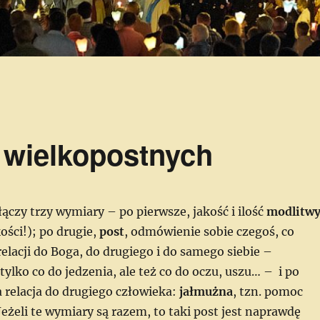
 wielkopostnych
ączy trzy wymiary – po pierwsze, jakość i ilość
modlitw
kości!); po drugie,
post
, odmówienie sobie czegoś, co
lacji do Boga, do drugiego i do samego siebie –
tylko co do jedzenia, ale też co do oczu, uszu… – i po
a relacja do drugiego człowieka:
jałmużna
, tzn. pomoc
eżeli te wymiary są razem, to taki post jest naprawdę