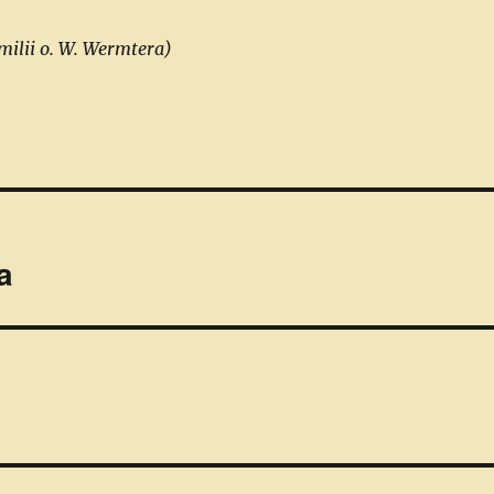
ilii o. W.
Wermtera)
a