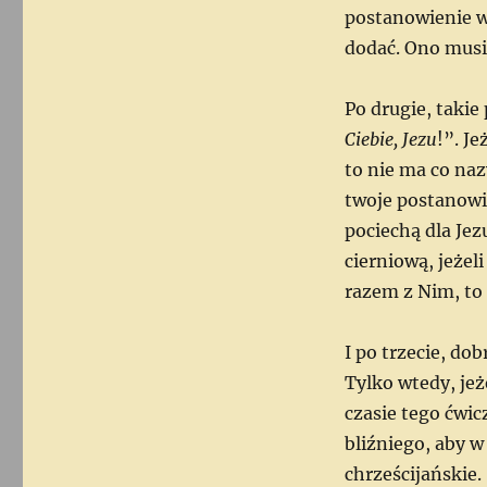
postanowienie wi
dodać. Ono musi
Po drugie, takie
Ciebie, Jezu
!”. Je
to nie ma co na
twoje postanowie
pociechą dla Je
cierniową, jeżeli
razem z Nim, to
I po trzecie, do
Tylko wtedy, jeże
czasie tego ćwic
bliźniego, aby w
chrześcijańskie.