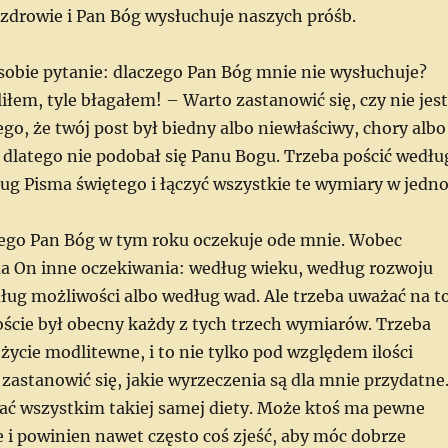
 zdrowie i Pan Bóg wysłuchuje naszych próśb.
obie pytanie: dlaczego Pan Bóg mnie nie wysłuchuje?
liłem, tyle błagałem! – Warto zastanowić się, czy nie jest
ego, że twój post był biedny albo niewłaściwy, chory albo
 dlatego nie podobał się Panu Bogu. Trzeba pościć wedłu
ug Pisma świętego i łączyć wszystkie te wymiary w jedno
zego Pan Bóg w tym roku oczekuje ode mnie. Wobec
a On inne oczekiwania: według wieku, według rozwoju
ug możliwości albo według wad. Ale trzeba uważać na to
ście był obecny każdy z tych trzech wymiarów. Trzeba
życie modlitewne, i to nie tylko pod względem ilości
zastanowić się, jakie wyrzeczenia są dla mnie przydatne
ać wszystkim takiej samej diety. Może ktoś ma pewne
e i powinien nawet często coś zjeść, aby móc dobrze