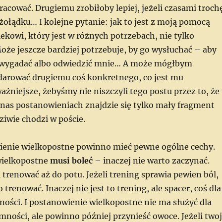
acować. Drugiemu zrobiłoby lepiej, jeżeli czasami troch
ołądku… I kolejne pytanie: jak to jest z moją pomocą
kowi, który jest w różnych potrzebach, nie tylko
oże jeszcze bardziej potrzebuje, by go wysłuchać – aby
ę wygadać albo odwiedzić mnie… A może mógłbym
podarować drugiemu coś konkretnego, co jest mu
żniejsze, żebyśmy nie niszczyli tego postu przez to, że
 nas postanowieniach znajdzie się tylko mały fragment
ziwie chodzi w poście.
enie wielkopostne powinno mieć pewne ogólne cechy.
wielkopostne
musi boleć
– inaczej nie warto zaczynać.
trenować aż do potu. Jeżeli trening sprawia pewien ból,
trenować. Inaczej nie jest to trening, ale spacer, coś dla
ności. I postanowienie wielkopostne nie ma służyć dla
mności, ale powinno później przynieść owoce. Jeżeli two