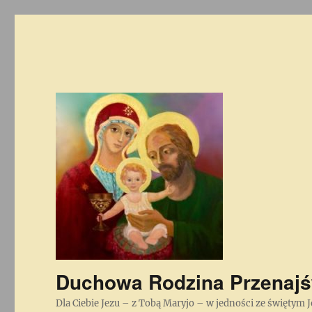
Duchowa Rodzina Przenajś
Dla Ciebie Jezu – z Tobą Maryjo – w jedności ze świętym 