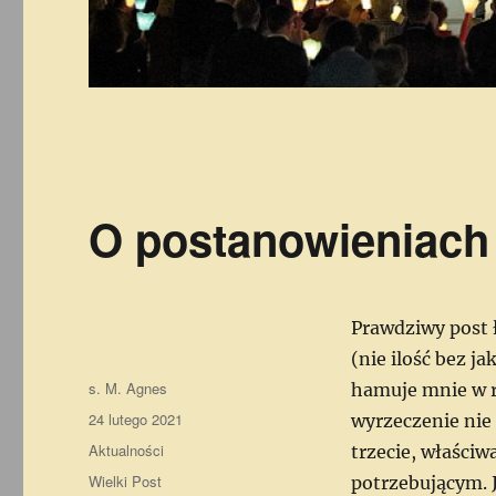
O postanowieniach
Prawdziwy post ł
(nie ilość bez ja
Autor
s. M. Agnes
hamuje mnie w re
Data
24 lutego 2021
wyrzeczenie nie 
publikacji
Kategorie
Aktualności
trzecie, właściw
Tagi
Wielki Post
potrzebującym. J