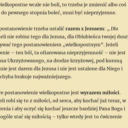
elkopostne wcale nie boli, to trzeba je zmienić albo coś
 do pewnego stopnia boleć, musi być nieprzyjemne.
 postanowienie trzeba ustalić
razem z Jezusem
: „
Dla
żeli nie robisz tego dla Jezusa, dla Oblubieńca twojej dusz
zywać tego postanowieniem „wielkopostnym”. Jeżeli
nie – ten ból, ta ofiarowana nieprzyjemność – nie jest
zusa Ukrzyżowanego, na drodze krzyżowej, pod koroną
 nie jest darem dla Jezusa i nie jest ustalone dla Niego i
 chyba brakuje najważniejszego.
bre postanowienie wielkopostne jest
wyrazem miłości
.
li robi się to z miłości, od serca, aby kochać już teraz, w
zenia i aby uczyć się kochać jeszcze bardziej Pana Boga i
 ogóle stać się miłością – tylko wtedy jest to ćwiczenie