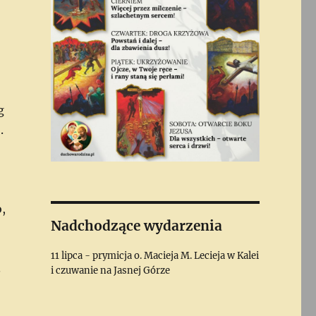
g
.
,
Nadchodzące wydarzenia
11 lipca - prymicja o. Macieja M. Lecieja w Kalei
.
i czuwanie na Jasnej Górze