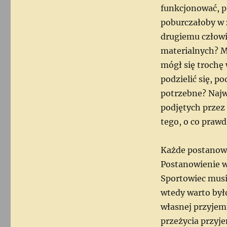
funkcjonować, pr
poburczałoby w ż
drugiemu człowie
materialnych? M
mógł się troch
podzielić się, 
potrzebne? Najwa
podjętych przez
tego, o co prawd
Każde postanowi
Postanowienie 
Sportowiec musi 
wtedy warto było 
własnej przyjem
przeżycia przyje