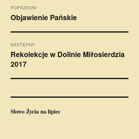
Nawigacja
POPRZEDNI
wpisu
Objawienie Pańskie
Poprzedni
wpis:
NASTĘPNY
Rekolekcje w Dolinie Miłosierdzia
Następny
2017
wpis:
Słowo Życia
na lipiec