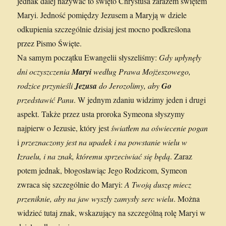
jednak dalej nazywać to święto Chrystusa zarazem świętem
Maryi. Jedność pomiędzy Jezusem a Maryją w dziele
odkupienia szczególnie dzisiaj jest mocno podkreślona
przez Pismo Święte.
Na samym początku Ewangelii słyszeliśmy:
Gdy upłynęły
dni oczyszczenia
Maryi
według Prawa Mojżeszowego,
rodzice przynieśli
Jezusa
do Jerozolimy, aby
Go
przedstawić Panu
. W jednym zdaniu widzimy jeden i drugi
aspekt. Także przez usta proroka Symeona słyszymy
najpierw o Jezusie, który jest
światłem na oświecenie pogan
i
przeznaczony jest na upadek i na powstanie wielu w
Izraelu, i na znak, któremu sprzeciwiać się będą
. Zaraz
potem jednak, błogosławiąc Jego Rodzicom, Symeon
zwraca się szczególnie do Maryi:
A Twoją duszę miecz
przeniknie, aby na jaw wyszły zamysły serc wielu
. Można
widzieć tutaj znak, wskazujący na szczególną rolę Maryi w