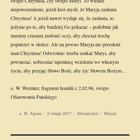
święto Chrystusa, czy święto Maryi. To wielkie
nieporozumienie, jeżeli ktoś myśli, że Maryja zasłania
Chrystusa! A jeżeli nawet wydaje się, że zasłania, to
jedynie po to, aby bardziej Go pokazać – podobnie jak
musimy czasami zasłonić oczy, aby chociaż trochę
popatrzeć w słońce. Ale na pewno Maryja nie przesłoni
nam Chrystusa! Odwrotnie: trzeba szukać Maryi, aby
powtarzać, uobecniać tajemnicę wcielenia we własnym
życiu, aby przyjąć Słowo Boże, aby żyć Słowem Bożym…
o. W. Wermter, fragment homilii z 2.02.96, święto
Ofiarowania Pańskiego
Autor
Data
Kategorie
Tagi
s. M. Agnes
2 lutego 2017
Aktualności
Maryja
publikacji