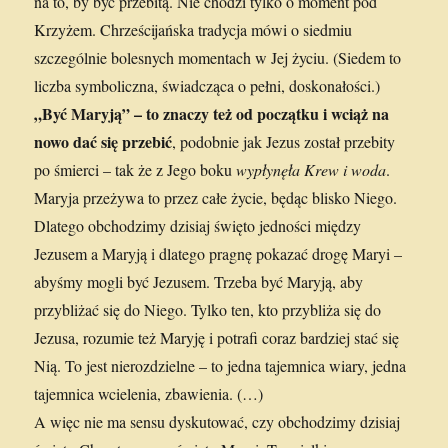
na to, by być przebitą. Nie chodzi tylko o moment pod
Krzyżem. Chrześcijańska tradycja mówi o siedmiu
szczególnie bolesnych momentach w Jej życiu. (Siedem to
liczba symboliczna, świadcząca o pełni, doskonałości.)
„Być Maryją” – to znaczy też od początku i wciąż na
nowo dać się przebić
, podobnie jak Jezus został przebity
po śmierci – tak że z Jego boku
wypłynęła Krew i woda
.
Maryja przeżywa to przez całe życie, będąc blisko Niego.
Dlatego obchodzimy dzisiaj święto jedności między
Jezusem a Maryją i dlatego pragnę pokazać drogę Maryi –
abyśmy mogli być Jezusem. Trzeba być Maryją, aby
przybliżać się do Niego. Tylko ten, kto przybliża się do
Jezusa, rozumie też Maryję i potrafi coraz bardziej stać się
Nią. To jest nierozdzielne – to jedna tajemnica wiary, jedna
tajemnica wcielenia, zbawienia. (…)
A więc nie ma sensu dyskutować, czy obchodzimy dzisiaj