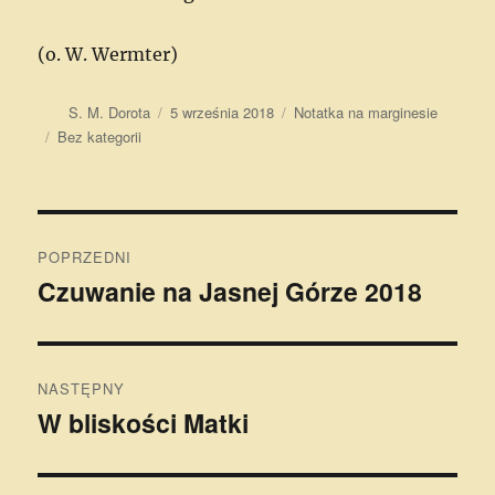
(o. W. Wermter)
Autor
Data
Format
S. M. Dorota
5 września 2018
Notatka na marginesie
publikacji
Kategorie
Bez kategorii
Nawigacja
POPRZEDNI
wpisu
Czuwanie na Jasnej Górze 2018
Poprzedni
wpis:
NASTĘPNY
W bliskości Matki
Następny
wpis: