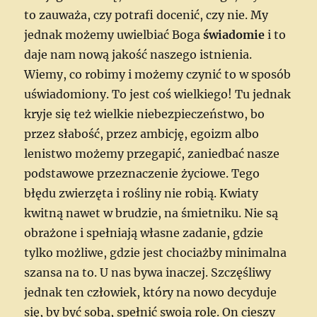
to zauważa, czy potrafi docenić, czy nie. My
jednak możemy uwielbiać Boga
świadomie
i to
daje nam nową jakość naszego istnienia.
Wiemy, co robimy i możemy czynić to w sposób
uświadomiony. To jest coś wielkiego! Tu jednak
kryje się też wielkie niebezpieczeństwo, bo
przez słabość, przez ambicję, egoizm albo
lenistwo możemy przegapić, zaniedbać nasze
podstawowe przeznaczenie życiowe. Tego
błędu zwierzęta i rośliny nie robią. Kwiaty
kwitną nawet w brudzie, na śmietniku. Nie są
obrażone i spełniają własne zadanie, gdzie
tylko możliwe, gdzie jest chociażby minimalna
szansa na to. U nas bywa inaczej. Szczęśliwy
jednak ten człowiek, który na nowo decyduje
się, by być sobą, spełnić swoją rolę. On cieszy