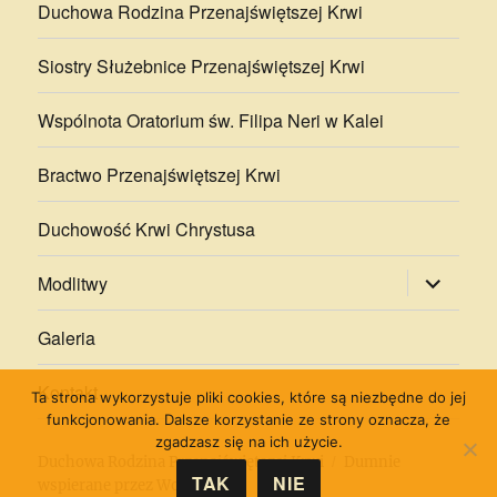
Duchowa Rodzina Przenajświętszej Krwi
Siostry Służebnice Przenajświętszej Krwi
Wspólnota Oratorium św. Filipa Neri w Kalei
Bractwo Przenajświętszej Krwi
Duchowość Krwi Chrystusa
rozwiń
Modlitwy
menu
potomne
Galeria
Kontakt
Ta strona wykorzystuje pliki cookies, które są niezbędne do jej
funkcjonowania. Dalsze korzystanie ze strony oznacza, że
zgadzasz się na ich użycie.
Duchowa Rodzina Przenajświętszej Krwi
Dumnie
TAK
NIE
wspierane przez WordPress