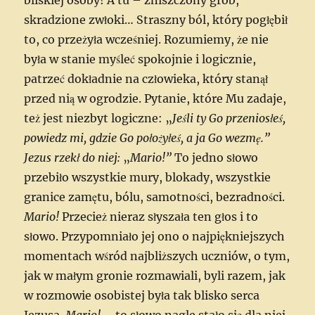
skradzione zwłoki… Straszny ból, który pogłębił
to, co przeżyła wcześniej. Rozumiemy, że nie
była w stanie myśleć spokojnie i logicznie,
patrzeć dokładnie na człowieka, który stanął
przed nią w ogrodzie. Pytanie, które Mu zadaje,
też jest niezbyt logiczne: „
Jeśli ty Go przeniosłeś,
powiedz mi, gdzie Go położyłeś, a ja Go wezmę.”
Jezus rzekł do niej:
„
Mario!”
To jedno słowo
przebiło wszystkie mury, blokady, wszystkie
granice zamętu, bólu, samotności, bezradności.
Mario!
Przecież nieraz słyszała ten głos i to
słowo. Przypomniało jej ono o najpiękniejszych
momentach wśród najbliższych uczniów, o tym,
jak w małym gronie rozmawiali, byli razem, jak
w rozmowie osobistej była tak blisko serca
Jezusa.
Mario!
– to słowo nagle stało się dla niej