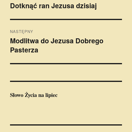
wpisu
Dotknąć ran Jezusa dzisiaj
Poprzedni
wpis:
NASTĘPNY
Modlitwa do Jezusa Dobrego
Następny
Pasterza
wpis:
Słowo Życia
na lipiec