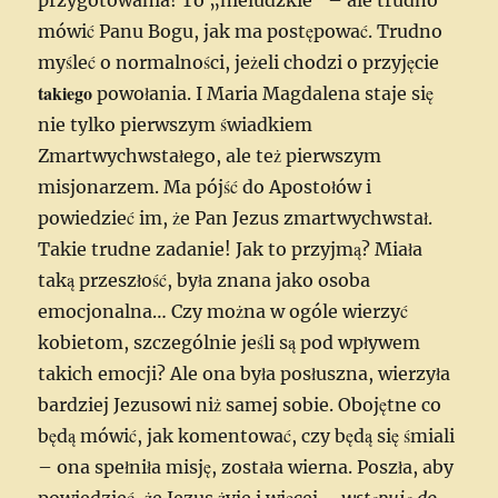
mówić Panu Bogu, jak ma postępować. Trudno
myśleć o normalności, jeżeli chodzi o przyjęcie
takiego
powołania. I Maria Magdalena staje się
nie tylko pierwszym świadkiem
Zmartwychwstałego, ale też pierwszym
misjonarzem. Ma pójść do Apostołów i
powiedzieć im, że Pan Jezus zmartwychwstał.
Takie trudne zadanie! Jak to przyjmą? Miała
taką przeszłość, była znana jako osoba
emocjonalna… Czy można w ogóle wierzyć
kobietom, szczególnie jeśli są pod wpływem
takich emocji? Ale ona była posłuszna, wierzyła
bardziej Jezusowi niż samej sobie. Obojętne co
będą mówić, jak komentować, czy będą się śmiali
– ona spełniła misję, została wierna. Poszła, aby
powiedzieć, że Jezus żyje i więcej –
wstępuję do