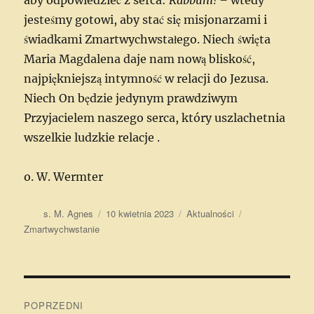
jesteśmy gotowi, aby stać się misjonarzami i
świadkami Zmartwychwstałego. Niech święta
Maria Magdalena daje nam nową bliskość,
najpiękniejszą intymność w relacji do Jezusa.
Niech On będzie jedynym prawdziwym
Przyjacielem naszego serca, który uszlachetnia
wszelkie ludzkie relacje .
o. W. Wermter
Autor
Data
Kategorie
Tagi
s. M. Agnes
10 kwietnia 2023
Aktualności
publikacji
Zmartwychwstanie
Nawigacja
POPRZEDNI