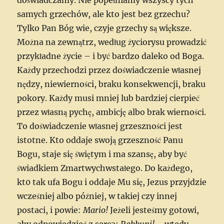
samych grzechów, ale kto jest bez grzechu?
Tylko Pan Bóg wie, czyje grzechy są większe.
Można na zewnątrz, według życiorysu prowadzić
przykładne życie – i być bardzo daleko od Boga.
Każdy przechodzi przez doświadczenie własnej
nędzy, niewierności, braku konsekwencji, braku
pokory. Każdy musi mniej lub bardziej cierpieć
przez własną pychę, ambicję albo brak wierności.
To doświadczenie własnej grzeszności jest
istotne. Kto oddaje swoją grzeszność Panu
Bogu, staje się świętym i ma szansę, aby być
świadkiem Zmartwychwstałego. Do każdego,
kt0 tak ufa Bogu i oddaje Mu się, Jezus przyjdzie
wcześniej albo później, w takiej czy innej
postaci, i powie:
Mario!
Jeżeli jesteśmy gotowi,
aby odpowiedzieć z serca:
Rabbuni! –
wtedy