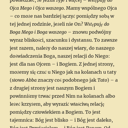
Ojca Mego i Ojca waszego
. Mamy wspólnego Ojca
– co może nas bardziej łączyć pomiędzy sobą w
tej jednej rodzinie, jeżeli nie On?
Wstępuję do
Boga Mego i Boga waszego
– znowu podwójny
wyraz bliskości, szacunku i dystansu. To zawsze
jest razem, należy do naszej wiary, do naszego
doświadczenia Boga, naszej relacji do Niego:
jest dla nas Ojcem – i Bogiem. Z jednej strony,
możemy się czuć u Niego jak na kolanach u taty
(słowo
Abba
znaczy coś podobnego jak
Tato
) – a
z drugiej strony jest naszym Bogiem i
powinniśmy trwać przed Nim na kolanach albo
leżeć krzyżem, aby wyrazić właściwą relację
pomiędzy człowiekiem a Bogiem. To jest
tajemnica: Bóg jest blisko – i Bóg jest daleko,
Bóg jest Przyjacielem – i Bóg jest Panem. Od