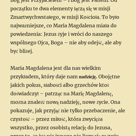
początku te dwa elementy łączą się w misji
Zmartwychwstałego, w misji Kościoła. To było
najważniejsze, co Maria Magdalena miała do
powiedzenia: Jezus żyje i wróci do naszego
wspólnego Ojca, Boga – nie aby odejść, ale aby
być bliżej.
Maria Magdalena jest dla nas wielkim
nadzieję.
przykładem, który daje nam
Obojętne
jakich pokus, słabości albo grzechów ktoś
doświadczył – patrząc na Marię Magdalenę,
można znaleźć nową nadzieję, nowe życie. Ona
pokazuje, jak przyjąć nie tylko przebaczenie, ale
czystość – przez miłość, która zwycięża
wszystko, przez osobistą relację do Jezusa,
przez to, że już nic innego nie liczy się w życiu