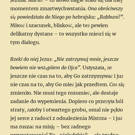
momentem zmartwychwstania.
Ona obróciwszy
się powiedziała do Niego po hebrajsku: „Rabbuni!”
.
Miłość i szacunek, bliskość, ale też pewien
delikatny dystans – to wszystko mieści się w
tym dialogu.
Rzekł do niej Jezus: „Nie zatrzymuj mnie, jeszcze
bowiem nie wstąpiłem do Ojca”.
Usłyszała, że
jeszcze nie czas na to, aby Go zatrzymywać i już
nie czas na to, aby Go mieć jak przedtem. Coś się
zmieniło. Nie musi tego rozumieć, ale dostaje
zadanie do wypełnienia. Dopiero co przeżyła ból
straty, żałoby i otwartego grobu, omal nie pękło
jej serce z radości z odnalezienia Mistrza – i już
ma ruszać na misję – bez żadnego
przygotowania! To „nieludzkie” – ale trudno