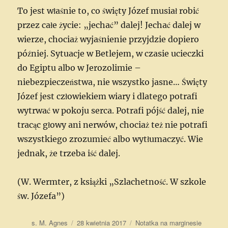
To jest właśnie to, co święty Józef musiał robić
przez całe życie: „jechać” dalej! Jechać dalej w
wierze, chociaż wyjaśnienie przyjdzie dopiero
później. Sytuacje w Betlejem, w czasie ucieczki
do Egiptu albo w Jerozolimie –
niebezpieczeństwa, nie wszystko jasne… Święty
Józef jest człowiekiem wiary i dlatego potrafi
wytrwać w pokoju serca. Potrafi pójść dalej, nie
tracąc głowy ani nerwów, chociaż też nie potrafi
wszystkiego zrozumieć albo wytłumaczyć. Wie
jednak, że trzeba iść dalej.
(W. Wermter, z książki „Szlachetność. W szkole
św. Józefa”)
Autor
Data
Format
s. M. Agnes
28 kwietnia 2017
Notatka na marginesie