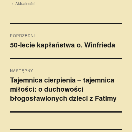
publikacji
Kategorie
Aktualności
Nawigacja
POPRZEDNI
wpisu
50-lecie kapłaństwa o. Winfrieda
Poprzedni
wpis:
NASTĘPNY
Tajemnica cierpienia – tajemnica
Następny
miłości: o duchowości
wpis:
błogosławionych dzieci z Fatimy