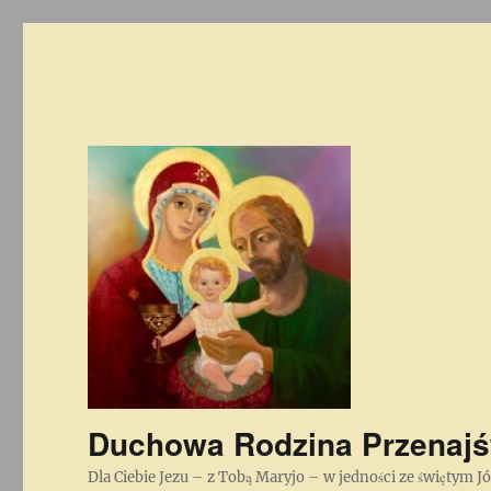
Duchowa Rodzina Przenajś
Dla Ciebie Jezu – z Tobą Maryjo – w jedności ze świętym J