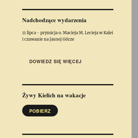
Nadchodzące wydarzenia
11 lipca - prymicja o. Macieja M. Lecieja w Kalei
i czuwanie na Jasnej Górze
DOWIEDZ SIĘ WIĘCEJ
Żywy Kielich
na wakacje
POBIERZ