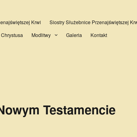
najświętszej Krwi
Siostry Służebnice Przenajświętszej Kr
 Chrystusa
Modlitwy
Galeria
Kontakt
 Nowym Testamencie