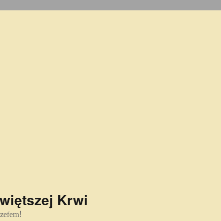
więtszej Krwi
ózefem!