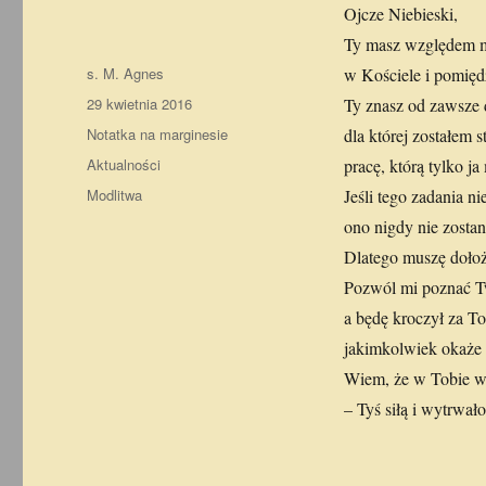
Ojcze Niebieski,
Ty masz względem m
Autor
s. M. Agnes
w Kościele i pomięd
Data
29 kwietnia 2016
Ty znasz od zawsze d
publikacji
Format
Notatka na marginesie
dla której zostałem 
Kategorie
Aktualności
pracę, którą tylko j
Tagi
Modlitwa
Jeśli tego zadania n
ono nigdy nie zosta
Dlatego muszę dołoż
Pozwól mi poznać T
a będę kroczył za To
jakimkolwiek okaże s
Wiem, że w Tobie w
– Tyś siłą i wytrwało