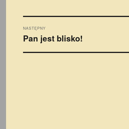
Nawigacja
NASTĘPNY
wpisu
Pan jest blisko!
Następny
wpis: