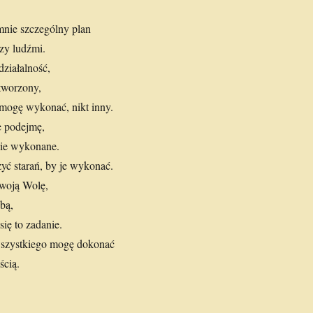
nie szczególny plan
zy ludźmi.
ziałalność,
stworzony,
a mogę wykonać, nikt inny.
ie podejmę,
nie wykonane.
yć starań, by je wykonać.
woją Wolę,
bą,
ię to zadanie.
szystkiego mogę dokonać
ścią.