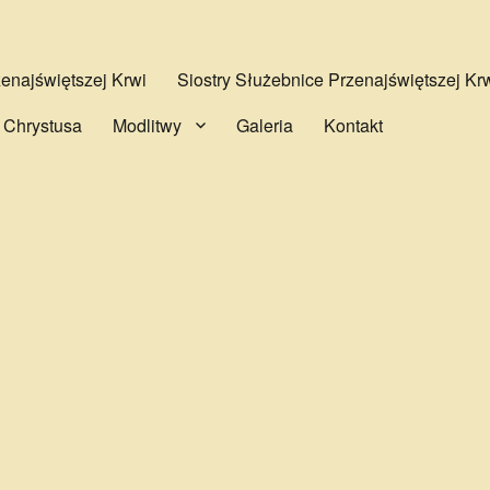
najświętszej Krwi
Siostry Służebnice Przenajświętszej Kr
 Chrystusa
Modlitwy
Galeria
Kontakt