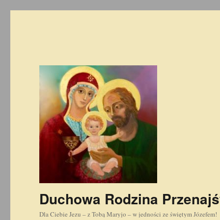
Duchowa Rodzina Przenajś
Dla Ciebie Jezu – z Tobą Maryjo – w jedności ze świętym Józefem!