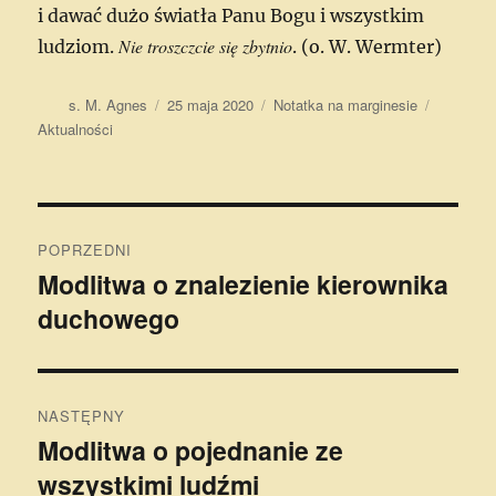
i dawać dużo światła Panu Bogu i wszystkim
Nie troszczcie się zbytnio
ludziom.
. (o. W. Wermter)
Autor
Data
Format
Kategori
s. M. Agnes
25 maja 2020
Notatka na marginesie
publikacji
Aktualności
Nawigacja
POPRZEDNI
wpisu
Modlitwa o znalezienie kierownika
Poprzedni
duchowego
wpis:
NASTĘPNY
Modlitwa o pojednanie ze
Następny
wszystkimi ludźmi
wpis: