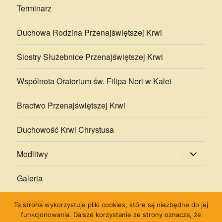
Terminarz
Duchowa Rodzina Przenajświętszej Krwi
Siostry Służebnice Przenajświętszej Krwi
Wspólnota Oratorium św. Filipa Neri w Kalei
Bractwo Przenajświętszej Krwi
Duchowość Krwi Chrystusa
rozwiń
Modlitwy
menu
potomne
Galeria
Kontakt
Ta strona wykorzystuje pliki cookies, które są niezbędne do jej
funkcjonowania. Dalsze korzystanie ze strony oznacza, że