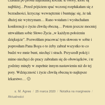
najbliżej…Przed pójściem spać wczoraj rozpłakałam się z
bezradności, krzycząc wewnętrznie i buntując się, że tak
dłużej nie wytrzymam… Rano wstałam i wysłuchałam
konferencji o życiu chwilą obecną… Potem jeszcze mocniej
utrwaliłam sobie Słowo Życia „w każdym położeniu
dziękujcie”. Pozwoliłam pracować tym słowom w sobie i
poprosiłam Pana Boga o to żeby zabrał wszystko to co
budzi we mnie bunt, niechęć i strach. Przyszedł pokój i
mimo niechęci do pracy zabrałam się do obowiązków, i te
godziny minęły w zupełnie innym nastawieniu niż do tej
pory. Wdzięczność i życie chwilą obecną to najlepsze
lekarstwo… 🙂
Autor
Data
Format
Kategor
s. M. Agnes
25 marca 2020
Notatka na marginesie
publikacji
Aktualności