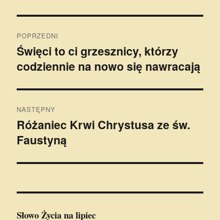
Nawigacja
POPRZEDNI
wpisu
Święci to ci grzesznicy, którzy
Poprzedni
codziennie na nowo się nawracają
wpis:
NASTĘPNY
Różaniec Krwi Chrystusa ze św.
Następny
Faustyną
wpis:
Słowo Życia
na lipiec