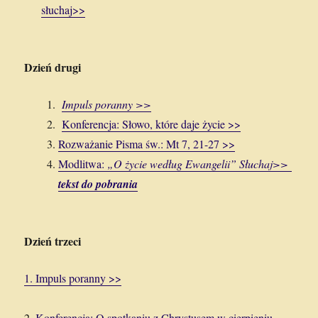
słuchaj>>
Dzień drugi
Impuls poranny >>
Konferencja: Słowo, które daje życie >>
Rozważanie Pisma św.: Mt 7, 21-27 >>
Modlitwa:
„O życie według Ewangelii” Słuchaj>>
tekst
do pobrania
Dzień trzeci
1. Impuls poranny >>
2.
Konferencja: O spotkaniu z Chrystusem w cierpieniu
.