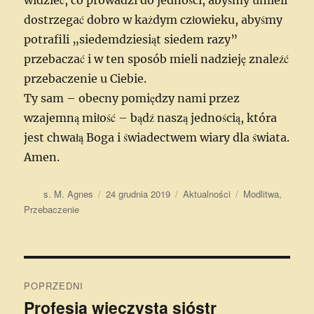
dostrzegać dobro w każdym człowieku, abyśmy
potrafili „siedemdziesiąt siedem razy”
przebaczać i w ten sposób mieli nadzieję znaleźć
przebaczenie u Ciebie.
Ty sam – obecny pomiędzy nami przez
wzajemną miłość – bądź naszą jednością, która
jest chwałą Boga i świadectwem wiary dla świata.
Amen.
Autor
Data
Kategorie
Tagi
s. M. Agnes
24 grudnia 2019
Aktualności
Modlitwa
,
publikacji
Przebaczenie
Nawigacja
POPRZEDNI
wpisu
Profesja wieczysta sióstr
Poprzedni