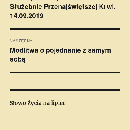
Służebnic Przenajświętszej Krwi,
wpis:
14.09.2019
NASTĘPNY
Modlitwa o pojednanie z samym
Następny
sobą
wpis:
Słowo Życia
na lipiec