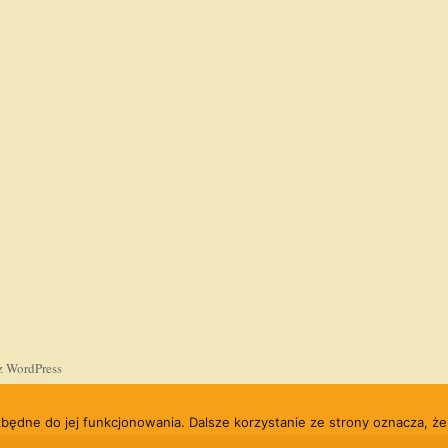
z WordPress
ezbędne do jej funkcjonowania. Dalsze korzystanie ze strony oznacza, że