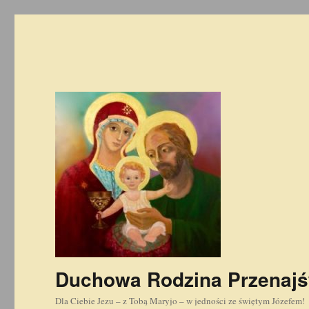
Duchowa Rodzina Przenajś
Dla Ciebie Jezu – z Tobą Maryjo – w jedności ze świętym Józefem!