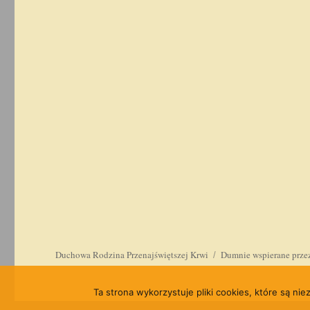
Duchowa Rodzina Przenajświętszej Krwi
Dumnie wspierane prze
Ta strona wykorzystuje pliki cookies, które są ni