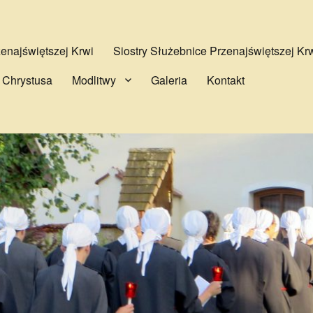
najświętszej Krwi
Siostry Służebnice Przenajświętszej Kr
 Chrystusa
Modlitwy
Galeria
Kontakt