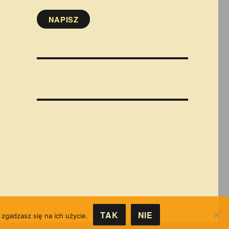
NAPISZ
TAK
NIE
 zgadzasz się na ich użycie.