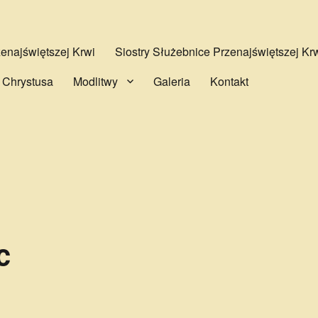
najświętszej Krwi
Siostry Służebnice Przenajświętszej Kr
 Chrystusa
Modlitwy
Galeria
Kontakt
c