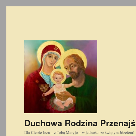
Duchowa Rodzina Przenajś
Dla Ciebie Jezu – z Tobą Maryjo – w jedności ze świętym Józefem!